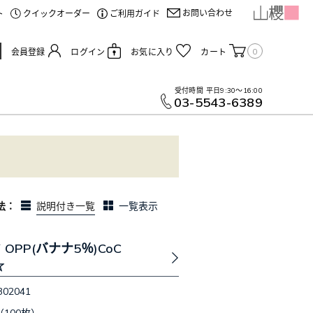
お問い合わせ
ト
クイックオーダー
ご利用ガイド
0
会員登録
ログイン
お気に入り
カート
受付時間
平日9:30～16:00
03-5543-6389
法：
説明付き一覧
一覧表示
 OPP(バナナ5％)CoC
☆
302041