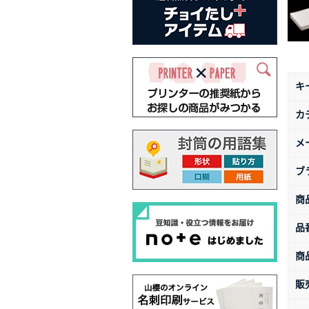
キ
カ
メ
ブ
商
品
商
販