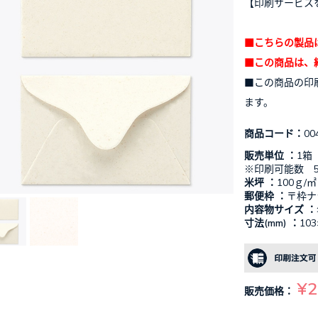
【印刷サービス
■こちらの製品
■この商品は、
■この商品の印
ます。
商品コード：
00
販売単位 ：
1箱
※印刷可能数 5
米坪 ：
100ｇ/㎡
郵便枠 ：
〒枠ナ
内容物サイズ ：
寸法(mm) ：
10
¥2
販売価格：