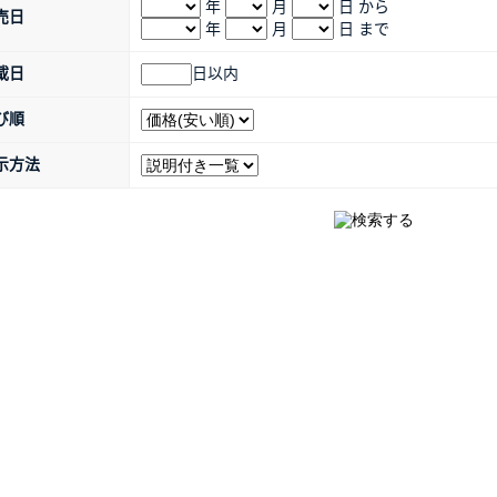
年
月
日 から
売日
年
月
日 まで
載日
日以内
び順
示方法