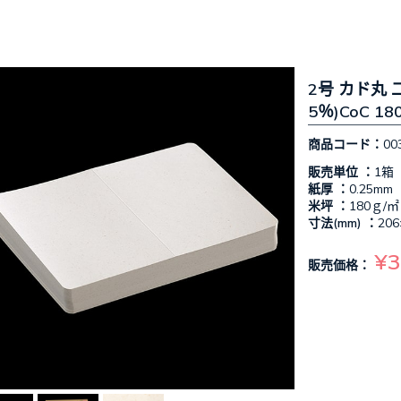
2号 カド丸 
5％)CoC 18
商品コード：
00
販売単位 ：
1箱
紙厚 ：
0.25mm
米坪 ：
180ｇ/㎡
寸法(mm) ：
206
¥3
販売価格：