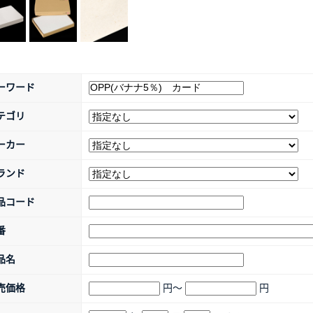
ーワード
テゴリ
ーカー
ランド
品コード
番
品名
売価格
円～
円