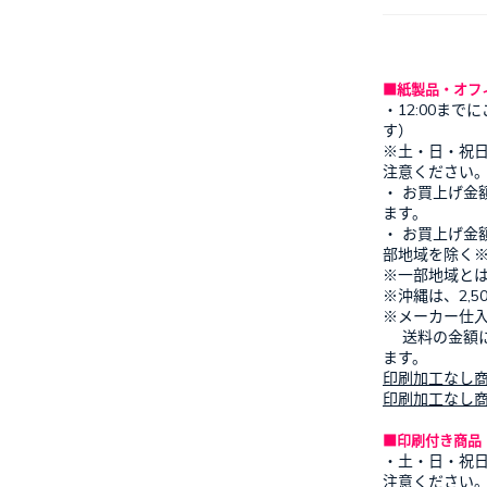
■紙製品・オフ
・12:00ま
す）
※土・日・祝
注意ください
・ お買上げ金
ます。
・ お買上げ金
部地域を除く
※一部地域と
※沖縄は、2,
※メーカー仕
送料の金額に
ます。
印刷加工なし
印刷加工なし
■印刷付き商品
・土・日・祝
注意ください