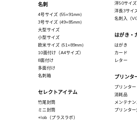
洋50サイズ
名刺
洋長3サイ
4号サイズ (55×91mm)
名刺入（V
3号サイズ (49×85mm)
大型サイズ
はがき・
小型サイズ
欧米サイズ (51×89mm)
はがき
10面付け（A4サイズ）
カード
8面付け
レター
多面付け
名刺箱
プリンタ
プリンター
セレクトアイテム
消耗品
竹尾封筒
メンテナン
ミニ封筒
プリンター
+lab（プラスラボ）