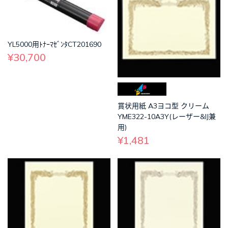
YL5000用ﾄﾅｰﾏｾﾞﾝﾀCT201690
¥30,700
賞状用紙 A3ヨコ型 クリーム
YME322-10A3Y(レーザー&IJ兼
用)
¥1,481