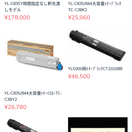
YL-C835Y時間指定なし軒先渡
YL-C835/844大容量ﾄﾅｰﾌﾞﾗｯｸ
しモデル
TC-C3BK2
¥178,000
¥25,060
YL5000用ﾄﾅｰﾌﾞﾗｯｸCT201688
¥46,500
YL-C835/844大容量ﾄﾅｰｲｴﾛｰTC-
C3BY2
¥26,780