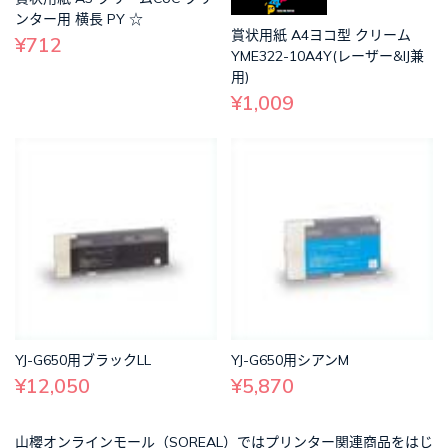
ンター用 横長 PY ☆
賞状用紙 A4ヨコ型 クリーム
¥712
YME322-10A4Y(レーザー&IJ兼
用)
¥1,009
YJ-G650用ブラックLL
YJ-G650用シアンM
¥12,050
¥5,870
山櫻オンラインモール（SOREAL）ではプリンター関連商品をはじ