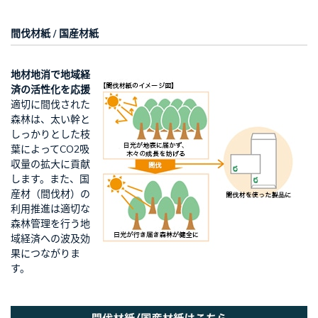
間伐材紙 / 国産材紙
地材地消で地域経
済の活性化を応援
適切に間伐された
森林は、太い幹と
しっかりとした枝
葉によってCO2吸
収量の拡大に貢献
します。また、国
産材（間伐材）の
利用推進は適切な
森林管理を行う地
域経済への波及効
果につながりま
す。