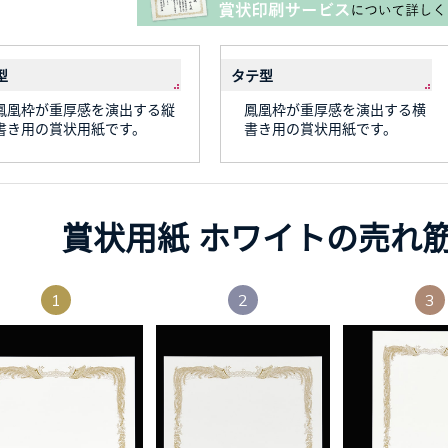
型
タテ型
鳳凰枠が重厚感を演出する縦
鳳凰枠が重厚感を演出する横
書き用の賞状用紙です。
書き用の賞状用紙です。
賞状用紙 ホワイトの売れ
1
2
3