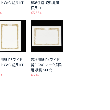
トCoC 縦長 KT
和紙手漉 漉込鳳凰
横長 H
4
¥5,354
用紙 B5ワイド
賞状用紙 B4ワイド
トCoC 縦長 KT
純白CoC マーク刷込
用 横長 SM ☆
9
¥596