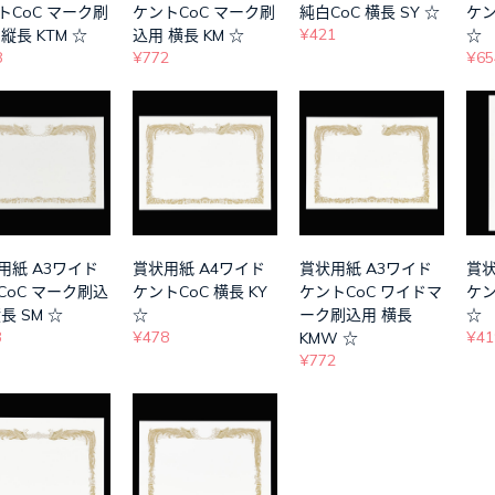
トCoC マーク刷
ケントCoC マーク刷
純白CoC 横長 SY ☆
ケン
¥421
縦長 KTM ☆
込用 横長 KM ☆
☆
8
¥772
¥65
用紙 A3ワイド
賞状用紙 A4ワイド
賞状用紙 A3ワイド
賞状
CoC マーク刷込
ケントCoC 横長 KY
ケントCoC ワイドマ
ケン
長 SM ☆
☆
ーク刷込用 横長
☆
3
¥478
¥41
KMW ☆
¥772