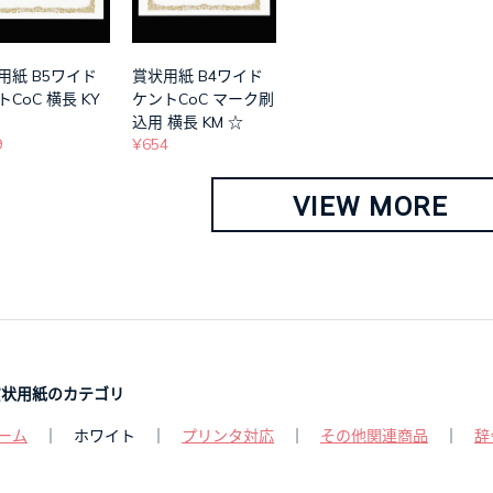
用紙 B5ワイド
賞状用紙 B4ワイド
CoC 横長 KY
ケントCoC マーク刷
込用 横長 KM ☆
9
¥654
VIEW MORE
賞状用紙のカテゴリ
ーム
｜ ホワイト ｜
プリンタ対応
｜
その他関連商品
｜
辞