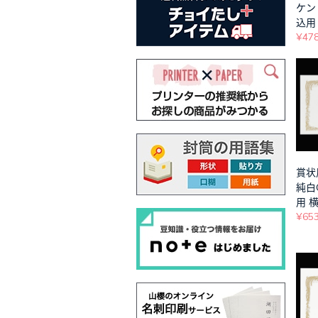
ケン
込用 
¥47
賞状
純白
用 横
¥65