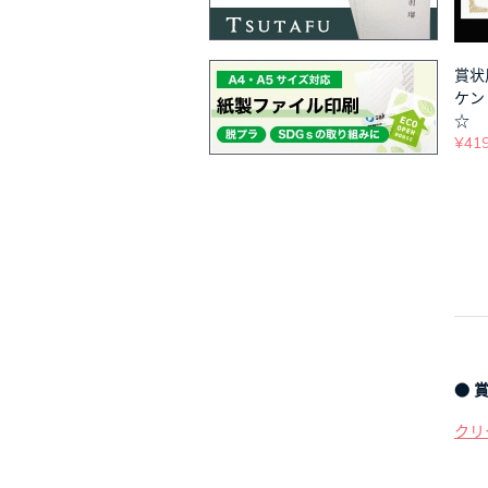
賞状
ケント
☆
¥41
● 
クリ