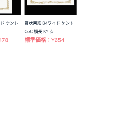
イド ケント
賞状用紙 B4ワイド ケント
CoC 横長 KY ☆
78
標準価格：¥654