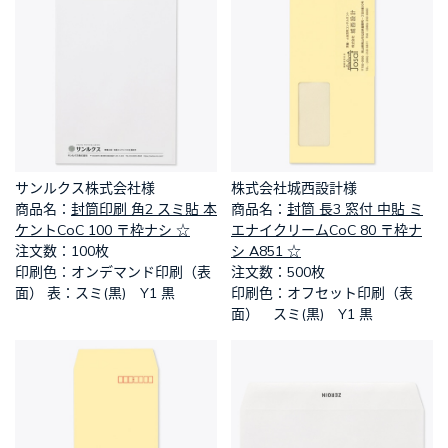
サンルクス株式会社様
株式会社城西設計様
​商品名：
封筒印刷 角2 スミ貼 本
​商品名：
封筒 長3 窓付 中貼 ミ
ケントCoC 100 〒枠ナシ ☆
エナイクリームCoC 80 〒枠ナ
​注文数：100枚
シ A851 ☆
​印刷色：オンデマンド印刷（表
​注文数：500枚
面） 表：スミ(黒) Y1 黒
​印刷色：オフセット印刷（表
面） スミ(黒) Y1 黒