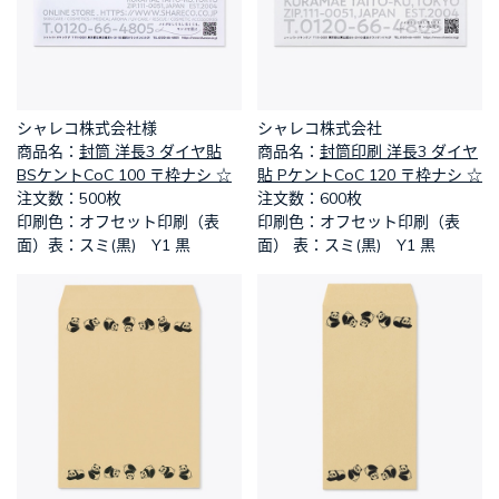
シャレコ株式会社様
シャレコ株式会社
​商品名：
封筒 洋長3 ダイヤ貼
​商品名：
封筒印刷 洋長3 ダイヤ
BSケントCoC 100 〒枠ナシ ☆
貼 PケントCoC 120 〒枠ナシ ☆
​注文数：500枚
​注文数：600枚
​印刷色：オフセット印刷（表
​印刷色：オフセット印刷（表
面）表：スミ(黒) Y1 黒
面） 表：スミ(黒) Y1 黒