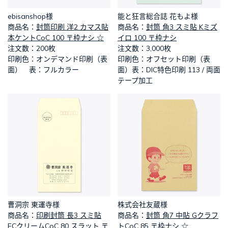
ebisanshop様
能と狂言総合誌 花もよ様
​商品名：
封筒印刷 洋2 カマス貼
​商品名：
封筒 角3 スミ貼 Kミズ
本ケントCoC 100 〒枠ナシ ☆
イロ 100 〒枠ナシ
​注文数：200枚
​注文数：3,000枚
​印刷色：オンデマンド印刷（表
​印刷色：オフセット印刷（表
面） 表：フルカラー
面）表：DIC特色印刷 113 / 両面
テープ加工
曹洞宗 東運寺様
株式会社友蔵様
​商品名：
印刷封筒 長3 スミ貼
​商品名：
封筒 角7 中貼 Gクラフ
ECクリームCoC 80 スラット 〒
トCoC 85 〒枠ナシ ☆