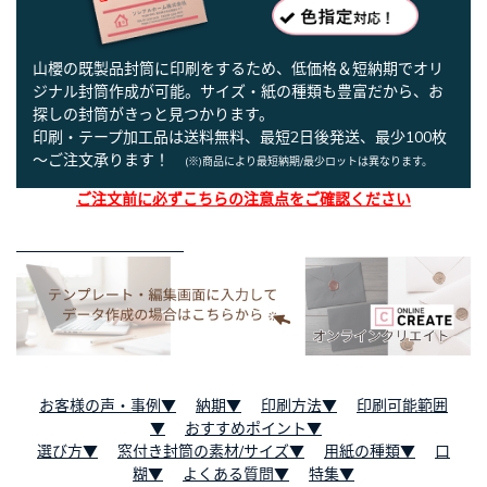
山櫻の既製品封筒に印刷をするため、低価格＆短納期でオリ
ジナル封筒作成が可能。サイズ・紙の種類も豊富だから、お
探しの封筒がきっと見つかります。
印刷・テープ加工品は送料無料、最短2日後発送、最少100枚
～ご注文承ります！
(※)商品により最短納期/最少ロットは異なります。
ご注文前に必ずこちらの注意点をご確認ください
お客様の声・事例▼
納期▼
印刷方法▼
印刷可能範囲
▼
おすすめポイント▼
選び方▼
窓付き封筒の素材/サイズ▼
用紙の種類▼
口
糊▼
よくある質問▼
特集▼