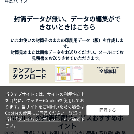
洋長3サイズ
封筒データが無い、データの編集がで
きないときはこちら
いまお使いの封筒そのままの印刷用データ（版）を作成しま
す。
封筒見本または画像データをお送りください。メールにてお
見積書をお送りさせていただきます。
当ウェブサイトでは、サイトの利便性向上
を目的に、クッキー(Cookie)を使用してお
ります。当サイトをご利用いただく場合は
同意する
Cookieの使用にご同意ください。詳細は
SOREALの封筒印刷サービスおすすめポ
当社「
プライバシーポリシー
」をご確認下
イント
さい。
POINT1 環境にも人にも優しい「エシカル製品」取り扱い数 業