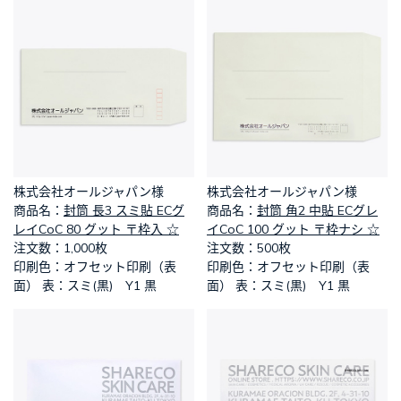
株式会社オールジャパン様
株式会社オールジャパン様
​商品名：
封筒 長3 スミ貼 ECグ
​商品名：
封筒 角2 中貼 ECグレ
レイCoC 80 グット 〒枠入 ☆
イCoC 100 グット 〒枠ナシ ☆
​注文数：1,000枚
​注文数：500枚
​印刷色：オフセット印刷（表
​印刷色：オフセット印刷（表
面） 表：スミ(黒) Y1 黒
面） 表：スミ(黒) Y1 黒