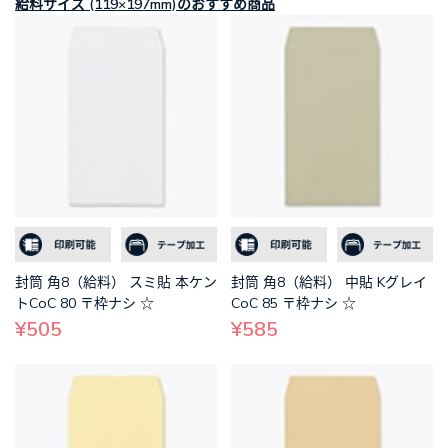
給料サイズ (119×197mm)のおすすめ商品
封筒 角8（給料） スミ貼 本ケン
封筒 角8（給料） 中貼 Kグレイ
トCoC 80 〒枠ナシ ☆
CoC 85 〒枠ナシ ☆
¥505
¥585