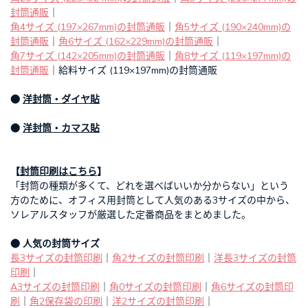
封筒通販
｜
角4サイズ (197×267mm)の封筒通販
｜
角5サイズ (190×240mm)の
封筒通販
｜
角6サイズ (162×229mm)の封筒通販
｜
角7サイズ (142×205mm)の封筒通販
｜
角8サイズ (119×197mm)の
封筒通販
｜給料サイズ (119×197mm)の封筒通販
●
洋封筒・ダイヤ貼
●
洋封筒・カマス貼
【
封筒印刷はこちら
】
「封筒の種類が多くて、どれを選べばいいか分からない」という
方のために、オフィス用封筒として人気のある3サイズの中から、
ソレアルスタッフが厳選した定番商品をまとめました。
● 人気の封筒サイズ
長3サイズの封筒印刷
｜
角2サイズの封筒印刷
｜
洋長3サイズの封筒
印刷
｜
A3サイズの封筒印刷
｜
角0サイズの封筒印刷
｜
角6サイズの封筒印
刷
｜
角2保存袋の印刷
｜
洋2サイズの封筒印刷
｜