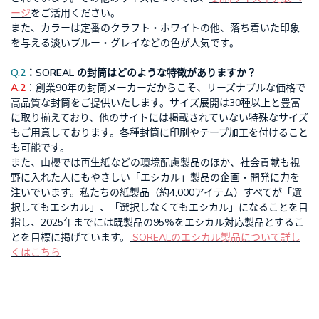
ージ
をご活用ください。
また、カラーは定番のクラフト・ホワイトの他、落ち着いた印象
を与える淡いブルー・グレイなどの色が人気です。
Q.2
：SOREAL の封筒はどのような特徴がありますか？
A.2
：創業90年の封筒メーカーだからこそ、リーズナブルな価格で
高品質な封筒をご提供いたします。サイズ展開は30種以上と豊富
に取り揃えており、他のサイトには掲載されていない特殊なサイズ
もご用意しております。各種封筒に印刷やテープ加工を付けること
も可能です。
また、山櫻では再生紙などの環境配慮製品のほか、社会貢献も視
野に入れた人にもやさしい「エシカル」製品の企画・開発に力を
注いでいます。私たちの紙製品（約4,000アイテム）すべてが「選
択してもエシカル」、「選択しなくてもエシカル」になることを目
指し、2025年までには既製品の95%をエシカル対応製品とするこ
とを目標に掲げています。
SOREALのエシカル製品について詳し
くはこちら