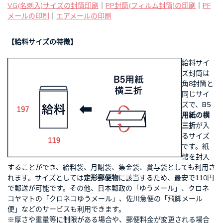
VG(名刺入)サイズの封筒印刷
｜
PP封筒(フィルム封筒)の印刷
｜
PF
メールの印刷
｜
エアメールの印刷
【給料サイズの特徴】
給料サイ
ズ封筒は
角8封筒と
同じサイ
ズで、
B5
用紙の横
三折
が入
るサイズ
です。紙
幣を封入
することができ、給料袋、月謝袋、集金袋、賞与袋としても利用さ
れます。サイズとしては
定形郵便物
に該当するため、最安で110円
で郵送が可能です。その他、日本郵政の「ゆうメール」、クロネ
コヤマトの「クロネコゆうメール」、佐川急便の「飛脚メール
便」などのサービスも利用できます。
※厚さや重量等に制限がある場合や、郵便料金が変更される場合