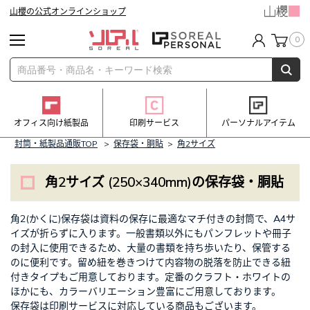
山櫻の公式オンラインショップ
0
オフィス向け紙製品
印刷サービス
パーソナルアイテム
封筒・紙製品通販TOP
>
保存袋・胴貼
>
角2サイズ
角2サイズ (250×340mm)の保存袋・胴貼
角2(かくに)保存袋は資料の保存に最適なマチ付きの封筒で、A4サ
イズが折らずに入ります。一般書類以外にもパンフレットや冊子
の封入に使用できるため、大量の書類を持ち歩いたり、保管する
のに便利です。留め紐を巻きつけて内容物の脱落を防止できる紐
付きタイプもご用意しております。定番のクラフト・ホワイトの
ほかにも、カラーバリエーション豊富にご用意しております。
保存袋は印刷サービスに対応している商品もございます。