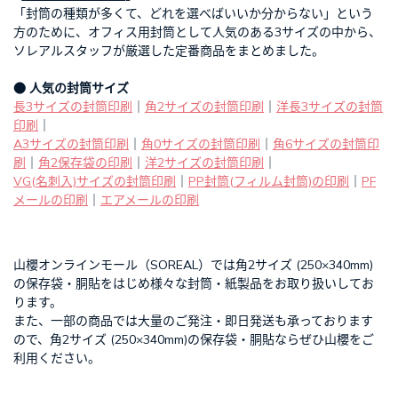
「封筒の種類が多くて、どれを選べばいいか分からない」という
方のために、オフィス用封筒として人気のある3サイズの中から、
ソレアルスタッフが厳選した定番商品をまとめました。
● 人気の封筒サイズ
長3サイズの封筒印刷
｜
角2サイズの封筒印刷
｜
洋長3サイズの封筒
印刷
｜
A3サイズの封筒印刷
｜
角0サイズの封筒印刷
｜
角6サイズの封筒印
刷
｜
角2保存袋の印刷
｜
洋2サイズの封筒印刷
｜
VG(名刺入)サイズの封筒印刷
｜
PP封筒(フィルム封筒)の印刷
｜
PF
メールの印刷
｜
エアメールの印刷
山櫻オンラインモール（SOREAL）では角2サイズ (250×340mm)
の保存袋・胴貼をはじめ様々な封筒・紙製品をお取り扱いしてお
ります。
また、一部の商品では大量のご発注・即日発送も承っております
ので、角2サイズ (250×340mm)の保存袋・胴貼ならぜひ山櫻をご
利用ください。