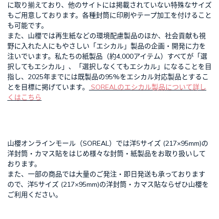
に取り揃えており、他のサイトには掲載されていない特殊なサイズ
もご用意しております。各種封筒に印刷やテープ加工を付けること
も可能です。
また、山櫻では再生紙などの環境配慮製品のほか、社会貢献も視
野に入れた人にもやさしい「エシカル」製品の企画・開発に力を
注いでいます。私たちの紙製品（約4,000アイテム）すべてが「選
択してもエシカル」、「選択しなくてもエシカル」になることを目
指し、2025年までには既製品の95%をエシカル対応製品とするこ
とを目標に掲げています。
SOREALのエシカル製品について詳し
くはこちら
山櫻オンラインモール（SOREAL）では洋5サイズ (217×95mm)の
洋封筒・カマス貼をはじめ様々な封筒・紙製品をお取り扱いして
おります。
また、一部の商品では大量のご発注・即日発送も承っております
ので、洋5サイズ (217×95mm)の洋封筒・カマス貼ならぜひ山櫻を
ご利用ください。