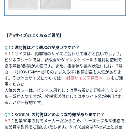
【洋5サイズのよくあるご質問】
Q.1
：洋封筒はどう選ぶのが良いですか？
A.1
：サイズは、内容物のサイズに合わせて選ぶと良いでしょう。
ビジネスシーンでは、請求書やダイレクトメールの送付に使用で
きる洋長3封筒が人気です。また、挨拶状や案内状送付には、2号
カード(103×154mm)がそのまま入る洋2封筒が最も人気がありま
す。その他のサイズについては、
封筒サイズ早見表ページ
をご活
用ください。
人気のカラーは、ビジネス用としては落ち着いた印象を与えるブ
ルー系が人気ですが、挨拶状送付としてはホワイト系が使用され
ることが一般的です。
Q.2
：SOREAL の封筒はどのような特徴がありますか？
A.2
：創業90年の封筒メーカーだからこそ、リーズナブルな価格で
高品質な封筒をご提供いたします。サイズ展開は30種以上と豊富