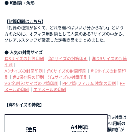
●
和封筒・角形
【
封筒印刷はこちら
】
「封筒の種類が多くて、どれを選べばいいか分からない」という
方のために、オフィス用封筒として人気のある3サイズの中から、
ソレアルスタッフが厳選した定番商品をまとめました。
● 人気の封筒サイズ
長3サイズの封筒印刷
｜
角2サイズの封筒印刷
｜
洋長3サイズの封筒
印刷
｜
A3サイズの封筒印刷
｜
角0サイズの封筒印刷
｜
角6サイズの封筒印
刷
｜
角2保存袋の印刷
｜
洋2サイズの封筒印刷
｜
VG(名刺入)サイズの封筒印刷
｜
PP封筒(フィルム封筒)の印刷
｜
PF
メールの印刷
｜
エアメールの印刷
【洋5サイズの特徴】
洋5封筒は
A4用紙の
横四折
が