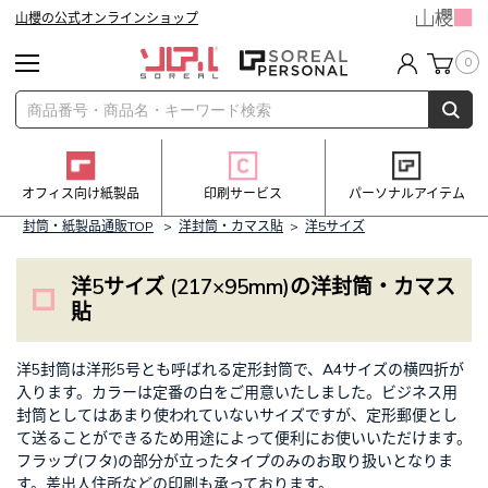
山櫻の公式オンラインショップ
0
オフィス向け紙製品
印刷サービス
パーソナルアイテム
封筒・紙製品通販TOP
>
洋封筒・カマス貼
>
洋5サイズ
洋5サイズ (217×95mm)の洋封筒・カマス
貼
洋5封筒は洋形5号とも呼ばれる定形封筒で、A4サイズの横四折が
入ります。カラーは定番の白をご用意いたしました。ビジネス用
封筒としてはあまり使われていないサイズですが、定形郵便とし
て送ることができるため用途によって便利にお使いいただけます。
フラップ(フタ)の部分が立ったタイプのみのお取り扱いとなりま
す。差出人住所などの印刷も承っております。