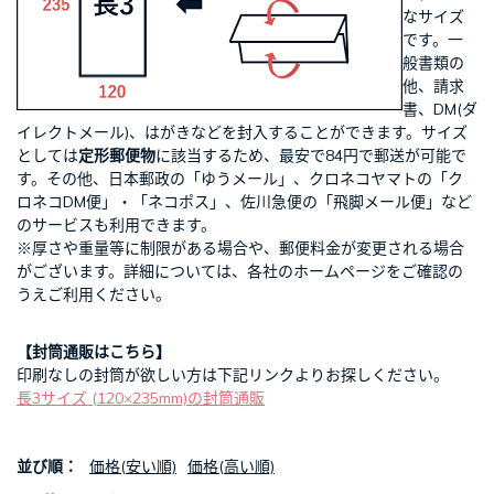
なサイズ
です。一
般書類の
他、請求
書、DM(ダ
イレクトメール)、はがきなどを封入することができます。サイズ
としては
定形郵便物
に該当するため、最安で84円で郵送が可能で
す。その他、日本郵政の「ゆうメール」、クロネコヤマトの「ク
ロネコDM便」・「ネコポス」、佐川急便の「飛脚メール便」など
のサービスも利用できます。
※厚さや重量等に制限がある場合や、郵便料金が変更される場合
がございます。詳細については、各社のホームページをご確認の
うえご利用ください。
【封筒通販はこちら】
印刷なしの封筒が欲しい方は下記リンクよりお探しください。
長3サイズ (120×235mm)の封筒通販
並び順：
価格(安い順)
価格(高い順)