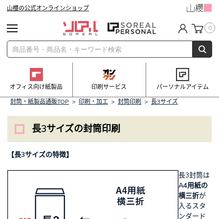
山櫻の公式オンラインショップ
0
オフィス向け紙製品
印刷サービス
パーソナルアイテム
封筒・紙製品通販TOP
>
印刷・加工
>
封筒印刷
>
長3サイズ
長3サイズの封筒印刷
【長3サイズの特徴】
長3封筒は
A4用紙の
横三折
が
入るスタ
ンダード