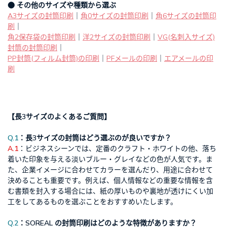
● その他のサイズや種類から選ぶ
A3サイズの封筒印刷
｜
角0サイズの封筒印刷
｜
角6サイズの封筒印
刷
｜
角2保存袋の封筒印刷
｜
洋2サイズの封筒印刷
｜
VG(名刺入サイズ)
封筒の封筒印刷
｜
PP封筒(フィルム封筒)の印刷
｜
PFメールの印刷
｜
エアメールの印
刷
【長3サイズのよくあるご質問】
Q.1
：長3サイズの封筒はどう選ぶのが良いですか？
A.1
：ビジネスシーンでは、定番のクラフト・ホワイトの他、落ち
着いた印象を与える淡いブルー・グレイなどの色が人気です。ま
た、企業イメージに合わせてカラーを選んだり、用途に合わせて
決めることも重要です。例えば、個人情報などの重要な情報を含
む書類を封入する場合には、紙の厚いものや裏地が透けにくい加
工をしてあるものを選ぶことをおすすめいたします。
Q.2
：SOREAL の封筒印刷はどのような特徴がありますか？