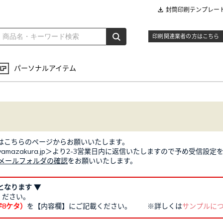
封筒印刷テンプレー
印刷関連業者の方はこちら
パーソナルアイテム
せはこちらのページからお願いいたします。
rt@yamazakura.jp＞より2-3営業日内に返信いたしますので予め受信
メールフォルダの確認
をお願いいたします。
となります ▼
ください。
8ケタ）
を【内容欄】にご記載ください。 ※詳しくは
サンプルに