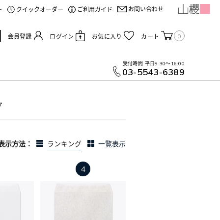
お問い合わせ
ト
クイックオーダー
ご利用ガイド
0
会員登録
ログイン
お気に入り
カート
受付時間
平日9:30～16:00
03-5543-6389
グ
表示方法：
ランキング
一覧表示
4