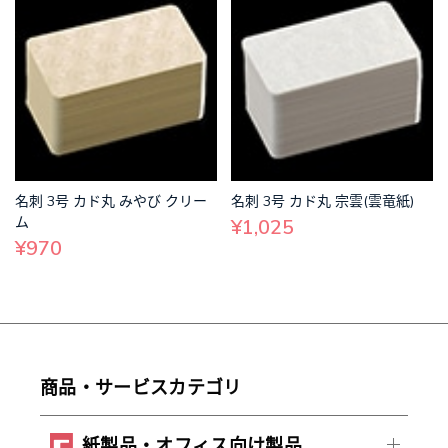
名刺 3号 カド丸 みやび クリー
名刺 3号 カド丸 宗雲(雲竜紙)
ム
¥1,025
¥970
商品・サービスカテゴリ
紙製品・オフィス向け製品