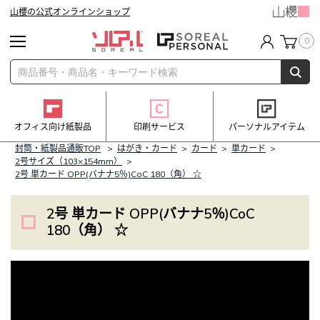
山櫻の公式オンラインショップ
0
オフィス向け紙製品
印刷サービス
パーソナルアイテム
封筒・紙製品通販TOP
>
はがき・カード
>
カード
>
単カード
>
2号サイズ（103×154mm）
>
2号 単カード OPP(バナナ5％)CoC 180（角） ☆
2号 単カード OPP(バナナ5％)CoC
180（角） ☆