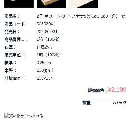
2号 単カード OPP(バナナ5％)CoC 180（角） ☆
商品名
00302041
商品コード
2020/04/21
発売日
1箱（100枚）
商品属性１
在庫あり
在庫
1箱（100枚）
販売単位
0.25mm
紙厚
180ｇ/㎡
米坪
103×154
寸法(mm)
¥2,180
販売価格
数量:
/パック