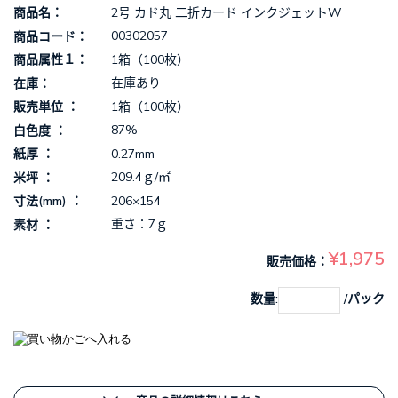
2号 カド丸 二折カード インクジェットW
商品名
00302057
商品コード
1箱（100枚）
商品属性１
在庫あり
在庫
1箱（100枚）
販売単位
87%
白色度
0.27mm
紙厚
209.4ｇ/㎡
米坪
206×154
寸法(mm)
重さ：7ｇ
素材
¥1,975
販売価格
数量:
/パック