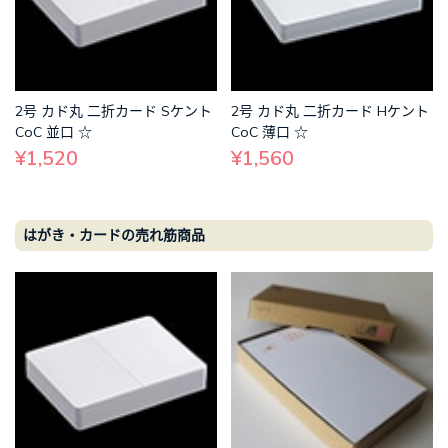
2号 カド丸 二折カード Sケント
2号 カド丸 二折カード Hケント
CoC 並口 ☆
CoC 薄口 ☆
¥1,520
¥1,560
はがき・カードの売れ筋商品