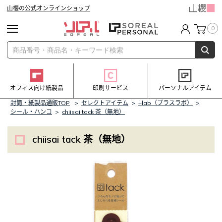
山櫻の公式オンラインショップ
0
オフィス向け紙製品
印刷サービス
パーソナルアイテム
封筒・紙製品通販TOP
>
セレクトアイテム
>
+lab（プラスラボ）
>
シール・ハンコ
>
chiisai tack 茶（無地）
chiisai tack 茶（無地）