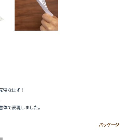
完璧なはず！
。
書体で表現しました。
メージ パッケージ