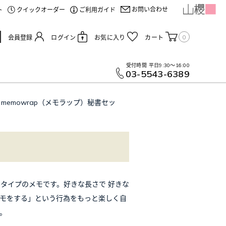
お問い合わせ
ト
クイックオーダー
ご利用ガイド
0
会員登録
ログイン
お気に入り
カート
受付時間
平日9:30～16:00
03-5543-6389
memowrap（メモラップ）秘書セッ
タイプのメモです。好きな長さで 好きな
、「メモをする」という行為をもっと楽しく自
。