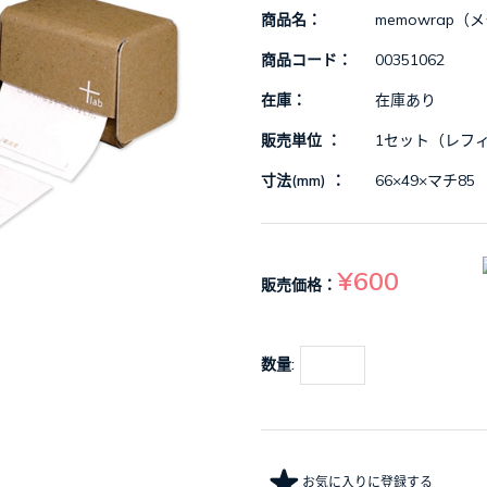
商品名：
memowrap
商品コード：
00351062
在庫：
在庫あり
販売単位 ：
1セット（レフィ
寸法(mm) ：
66×49×マチ85
¥600
販売価格：
数量:
お気に入りに登録する