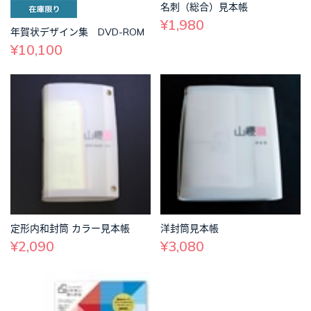
名刺（総合）見本帳
¥1,980
年賀状デザイン集 DVD-ROM
¥10,100
定形内和封筒 カラー見本帳
洋封筒見本帳
¥2,090
¥3,080