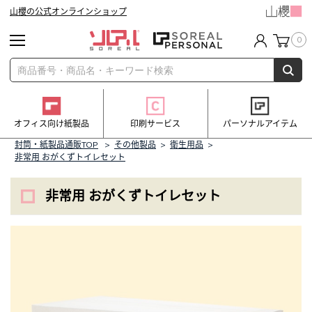
山櫻の公式オンラインショップ
0
オフィス向け紙製品
印刷サービス
パーソナルアイテム
封筒・紙製品通販TOP
>
その他製品
>
衛生用品
>
非常用 おがくずトイレセット
非常用 おがくずトイレセット