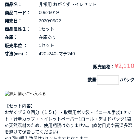
非常用 おがくずトイレセット
商品名
00826019
商品コード
2020/06/22
発売日
1セット
商品属性１
在庫あり
在庫
1セット
販売単位
420×240×マチ240
寸法(mm)
¥2,110
販売価格
数量:
/パック
【セット内容】
おがくず３０回分（１５ℓ）・取替用ポリ袋・ビニール手袋1セッ
ト・計量カップ・トイレットペーパー1ロール・デオドバック1袋
※天然素材のため、使用期限はありません。(直射日光や高温多湿
を避けて保管してください)
※1回の購入数量は2セットまでとなります。