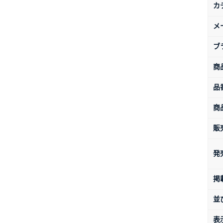
カ
メ
ブ
商
品
商
販
発
掲
並
表