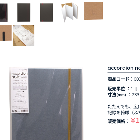
accordio
商品コード：
00
販売単位 ：
1冊
寸法(mm) ：
233
たたんでも、広
記録を俯瞰（ふ
¥1
販売価格：