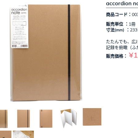
accordio
商品コード：
00
販売単位 ：
1冊
寸法(mm) ：
233
たたんでも、広
記録を俯瞰（ふ
¥1
販売価格：