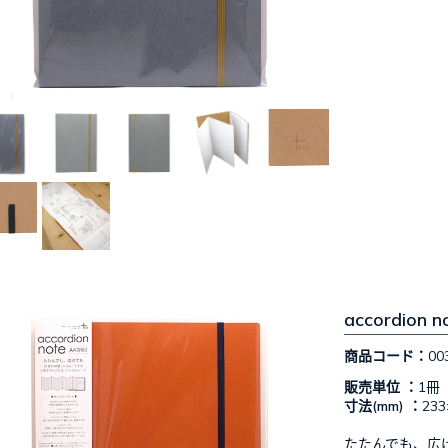
accordio
商品コード：
00
販売単位 ：
1冊
寸法(mm) ：
233
たたんでも、広