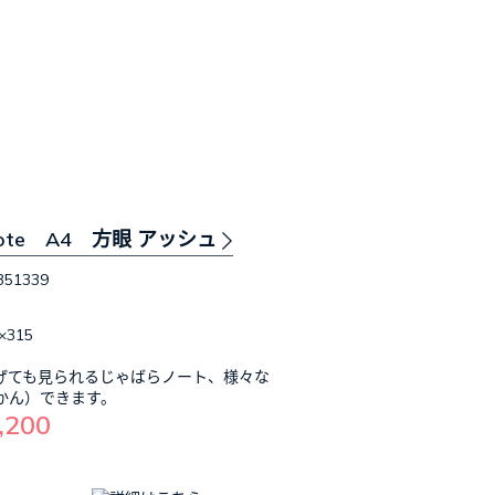
n note A4 方眼 アッシュ
351339
×315
げても見られるじゃばらノート、様々な
かん）できます。
,200