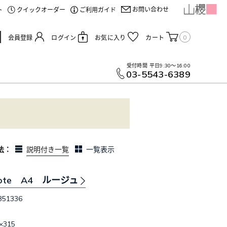
お問い合わせ
ト
クイックオーダー
ご利用ガイド
0
会員登録
ログイン
お気に入り
カート
受付時間
平日9:30～16:00
03-5543-6389
法：
説明付き一覧
一覧表示
n note A4 ルージュ
351336
×315