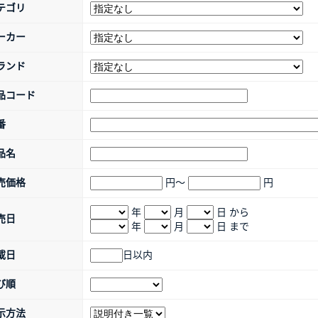
テゴリ
ーカー
ランド
品コード
番
品名
売価格
円～
円
年
月
日 から
売日
年
月
日 まで
載日
日以内
び順
示方法