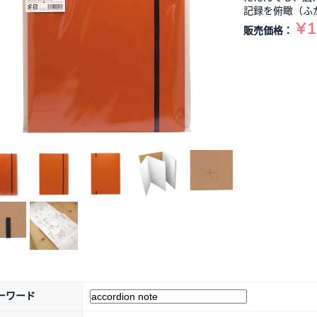
記録を俯瞰（ふ
¥1
販売価格：
ーワード