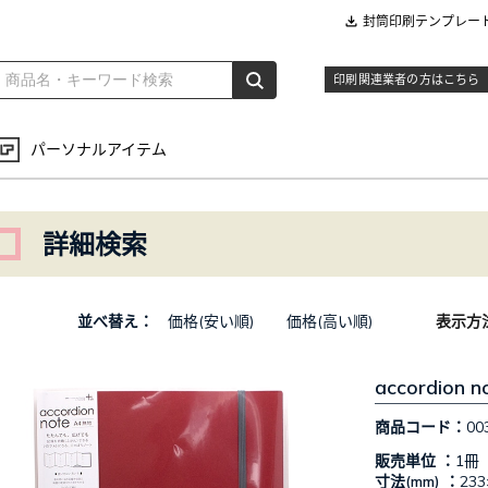
封筒印刷テンプレー
印刷関連業者の方はこちら
パーソナルアイテム
詳細検索
並べ替え：
価格(安い順)
価格(高い順)
表示方
accordio
商品コード：
00
販売単位 ：
1冊
寸法(mm) ：
233