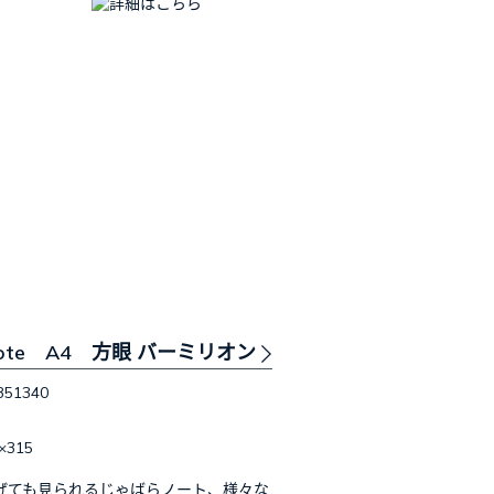
n note A4 方眼 バーミリオン
351340
×315
げても見られるじゃばらノート、様々な