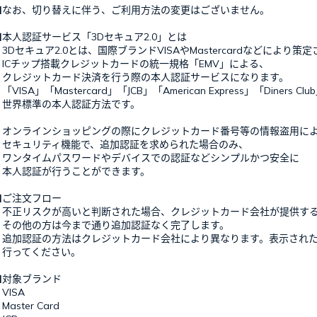
■なお、切り替えに伴う、ご利用方法の変更はございません。
■本人認証サービス「3Dセキュア2.0」とは
3Dセキュア2.0とは、国際ブランドVISAやMastercardなどにより策
ICチップ搭載クレジットカードの統一規格「EMV」による、
クレジットカード決済を行う際の本人認証サービスになります。
VISA」「Mastercard」「JCB」「American Express」「Dine
世界標準の本人認証方法です。
オンラインショッピングの際にクレジットカード番号等の情報盗用によ
セキュリティ機能で、追加認証を求められた場合のみ、
ワンタイムパスワードやデバイスでの認証などシンプルかつ安全に
本人認証が行うことができます。
■ご注文フロー
不正リスクが高いと判断された場合、クレジットカード会社が提供する
その他の方は今まで通り追加認証なく完了します。
追加認証の方法はクレジットカード会社により異なります。表示された
行ってください。
■対象ブランド
VISA
aster Card