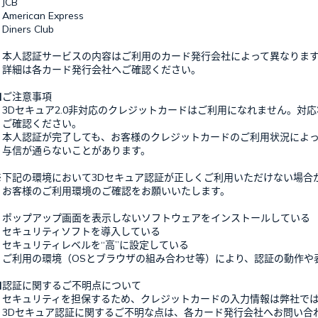
JCB
merican Express
iners Club
本人認証サービスの内容はご利用のカード発行会社によって異なりま
詳細は各カード発行会社へご確認ください。
■ご注意事項
・3Dセキュア2.0非対応のクレジットカードはご利用になれません。対
ご確認ください。
・本人認証が完了しても、お客様のクレジットカードのご利用状況によ
与信が通らないことがあります。
※下記の環境において3Dセキュア認証が正しくご利用いただけない場合
お客様のご利用環境のご確認をお願いいたします。
・ポップアップ画面を表示しないソフトウェアをインストールしている
・セキュリティソフトを導入している
・セキュリティレベルを“高”に設定している
・ご利用の環境（OSとブラウザの組み合わせ等）により、認証の動作や
■認証に関するご不明点について
セキュリティを担保するため、クレジットカードの入力情報は弊社では
3Dセキュア認証に関するご不明な点は、各カード発行会社へお問い合