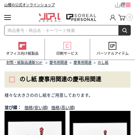
山櫻の公式オンラインショップ
0
オフィス向け紙製品
印刷サービス
パーソナルアイテム
封筒・紙製品通販TOP
>
慶弔用関連
>
慶事用関連
>
のし紙
のし紙 慶事用関連の慶弔用関連
様々な大きさののし紙をご用意しております。
並び順：
価格(安い順)
価格(高い順)