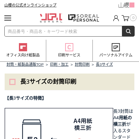
山櫻の公式オンラインショップ
0
オフィス向け紙製品
印刷サービス
パーソナルアイテム
封筒・紙製品通販TOP
>
印刷・加工
>
封筒印刷
>
長3サイズ
長3サイズの封筒印刷
【長3サイズの特徴】
長3封筒は
A4用紙の
横三折
が
入るスタ
ンダード