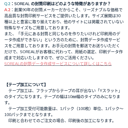
Q.2
：SOREAL の封筒印刷はどのような特徴がありますか？
A.2
：創業90年の封筒メーカーだからこそ、リーズナブルな価格で
高品質な封筒印刷サービスをご提供いたします。サイズ展開は30
種以上と豊富に取り揃えており、他のサイトには掲載されていない
特殊なサイズもご用意しております。
また、「手元にある封筒と同じものを作りたいけれど印刷用のデ
ータ作成ができない」という方のために、封筒データ作成サービ
スをご用意しております。お手元の封筒を郵送でお送りいただく
だけで、SOREALがお客様に代わって、用紙の選定、印刷データ作
成まで対応いたしますので、ぜひご活用ください。
SOREALの封筒データ作成サービスについて詳しくはこちら
【テープ加工について】
テープ加工は、フラップからテープの耳が出ない「Yスラット」
のタイプになります。テープの幅は10㎜幅のタイプのみになりま
す。
テープ加工受付可能数量は、1パック（100枚）単位、1パック～
100パックまでとなります。
印刷と合わせてのご注文の場合、印刷後の加工になります。