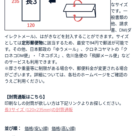
なサイズ
です。一
般書類の
他、請求
書、DM(ダ
イレクトメール)、はがきなどを封入することができます。サイズ
としては
定形郵便物
に該当するため、最安で84円で郵送が可能で
す。その他、日本郵政の「ゆうメール」、クロネコヤマトの「ク
ロネコDM便」・「ネコポス」、佐川急便の「飛脚メール便」など
のサービスも利用できます。
※厚さや重量等に制限がある場合や、郵便料金が変更される場合
がございます。詳細については、各社のホームページをご確認の
うえご利用ください。
【封筒通販はこちら】
印刷なしの封筒が欲しい方は下記リンクよりお探しください。
長3サイズ (120×235mm)の封筒通販
並び順：
価格(安い順)
価格(高い順)