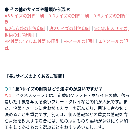
● その他のサイズや種類から選ぶ
A3サイズの封筒印刷
｜
角0サイズの封筒印刷
｜
角6サイズの封筒印
刷
｜
角2保存袋の封筒印刷
｜
洋2サイズの封筒印刷
｜
VG(名刺入サイズ)
封筒の封筒印刷
｜
PP封筒(フィルム封筒)の印刷
｜
PFメールの印刷
｜
エアメールの印
刷
【長3サイズのよくあるご質問】
Q.1
：長3サイズの封筒はどう選ぶのが良いですか？
A.1
：ビジネスシーンでは、定番のクラフト・ホワイトの他、落ち
着いた印象を与える淡いブルー・グレイなどの色が人気です。ま
た、企業イメージに合わせてカラーを選んだり、用途に合わせて
決めることも重要です。例えば、個人情報などの重要な情報を含
む書類を封入する場合には、紙の厚いものや裏地が透けにくい加
工をしてあるものを選ぶことをおすすめいたします。