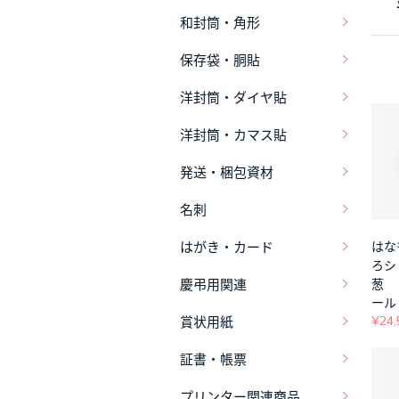
和封筒・角形
保存袋・胴貼
洋封筒・ダイヤ貼
洋封筒・カマス貼
発送・梱包資材
名刺
はがき・カード
はな
ろシ
慶弔用関連
葱 
ールド
¥24,
賞状用紙
証書・帳票
プリンター関連商品