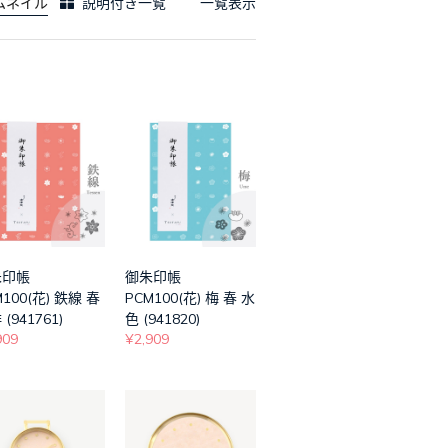
ムネイル
説明付き一覧
一覧表示
朱印帳
御朱印帳
M100(花) 鉄線 春
PCM100(花) 梅 春 水
(941761)
色 (941820)
909
¥2,909