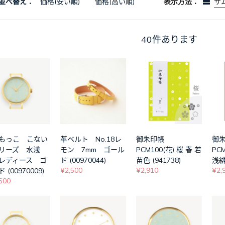
並べ替え：
価格(安い順)
価格(高い順)
表示方法：
サ
40
件あります
もっこ こない
革ベルト No.18レ
御朱印帳
御
リーズ 水浅
モン 7mm ゴール
PCM100(花) 桜 春 若
PC
レディース ゴ
ド (00970044)
苗色 (941738)
浅緋 
¥2,500
¥2,910
¥2,
 (00970009)
500