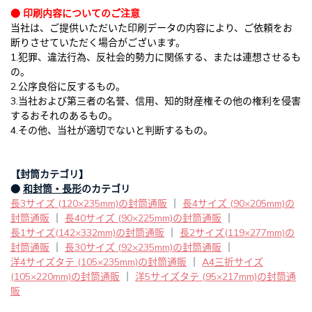
● 印刷内容についてのご注意
当社は、ご提供いただいた印刷データの内容により、ご依頼をお
断りさせていただく場合がございます。
1.犯罪、違法行為、反社会的勢力に関係する、または連想させるも
の。
2.公序良俗に反するもの。
3.当社および第三者の名誉、信用、知的財産権その他の権利を侵害
するおそれのあるもの。
4.その他、当社が適切でないと判断するもの。
【封筒カテゴリ】
●
和封筒・長形
のカテゴリ
長3サイズ (120×235mm)の封筒通販
｜
長4サイズ (90×205mm)の
封筒通販
｜
長40サイズ (90×225mm)の封筒通販
｜
長1サイズ(142×332mm)の封筒通販
｜
長2サイズ(119×277mm)の
封筒通販
｜
長30サイズ (92×235mm)の封筒通販
｜
洋4サイズタテ (105×235mm)の封筒通販
｜
A4三折サイズ
(105×220mm)の封筒通販
｜
洋5サイズタテ (95×217mm)の封筒通
販