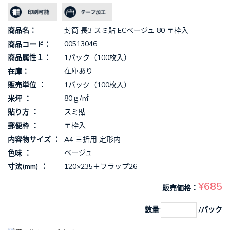
封筒 長3 スミ貼 ECベージュ 80 〒枠入
商品名
00513046
商品コード
1パック（100枚入）
商品属性１
在庫あり
在庫
1パック（100枚入）
販売単位
80ｇ/㎡
米坪
スミ貼
貼り方
〒枠入
郵便枠
A4 三折用 定形内
内容物サイズ
ベージュ
色味
120×235＋フラップ26
寸法(mm)
¥685
販売価格
数量:
/パック