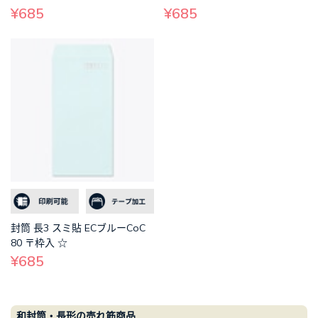
¥685
¥685
封筒 長3 スミ貼 ECブルーCoC
80 〒枠入 ☆
¥685
和封筒・長形の売れ筋商品