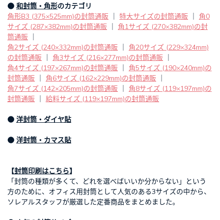
●
和封筒・角形
のカテゴリ
角形B3 (375×525mm)の封筒通販
｜
特大サイズの封筒通販
｜
角0
サイズ (287×382mm)の封筒通販
｜
角1サイズ (270×382mm)の封
筒通販
｜
角2サイズ (240×332mm)の封筒通販
｜
角20サイズ (229×324mm)
の封筒通販
｜
角3サイズ (216×277mm)の封筒通販
｜
角4サイズ (197×267mm)の封筒通販
｜
角5サイズ (190×240mm)の
封筒通販
｜
角6サイズ (162×229mm)の封筒通販
｜
角7サイズ (142×205mm)の封筒通販
｜
角8サイズ (119×197mm)の
封筒通販
｜
給料サイズ (119×197mm)の封筒通販
●
洋封筒・ダイヤ貼
●
洋封筒・カマス貼
【
封筒印刷はこちら
】
「封筒の種類が多くて、どれを選べばいいか分からない」という
方のために、オフィス用封筒として人気のある3サイズの中から、
ソレアルスタッフが厳選した定番商品をまとめました。