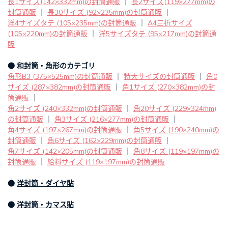
長1サイズ(142×332mm)の封筒通販
｜
長2サイズ(119×277mm)の
封筒通販
｜
長30サイズ (92×235mm)の封筒通販
｜
洋4サイズタテ (105×235mm)の封筒通販
｜
A4三折サイズ
(105×220mm)の封筒通販
｜
洋5サイズタテ (95×217mm)の封筒通
販
●
和封筒・角形
のカテゴリ
角形B3 (375×525mm)の封筒通販
｜
特大サイズの封筒通販
｜
角0
サイズ (287×382mm)の封筒通販
｜
角1サイズ (270×382mm)の封
筒通販
｜
角2サイズ (240×332mm)の封筒通販
｜
角20サイズ (229×324mm)
の封筒通販
｜
角3サイズ (216×277mm)の封筒通販
｜
角4サイズ (197×267mm)の封筒通販
｜
角5サイズ (190×240mm)の
封筒通販
｜
角6サイズ (162×229mm)の封筒通販
｜
角7サイズ (142×205mm)の封筒通販
｜
角8サイズ (119×197mm)の
封筒通販
｜
給料サイズ (119×197mm)の封筒通販
●
洋封筒・ダイヤ貼
●
洋封筒・カマス貼