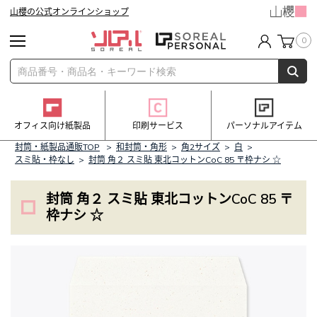
山櫻の公式オンラインショップ
0
オフィス向け紙製品
印刷サービス
パーソナルアイテム
封筒・紙製品通販TOP
>
和封筒・角形
>
角2サイズ
>
白
>
スミ貼・枠なし
>
封筒 角２ スミ貼 東北コットンCoC 85 〒枠ナシ ☆
封筒 角２ スミ貼 東北コットンCoC 85 〒
枠ナシ ☆