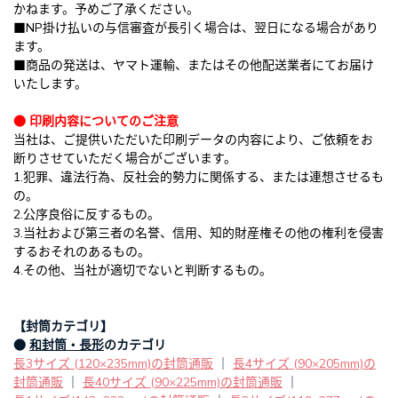
かねます。予めご了承ください。
■NP掛け払いの与信審査が長引く場合は、翌日になる場合があり
ます。
■商品の発送は、ヤマト運輸、またはその他配送業者にてお届け
いたします。
● 印刷内容についてのご注意
当社は、ご提供いただいた印刷データの内容により、ご依頼をお
断りさせていただく場合がございます。
1.犯罪、違法行為、反社会的勢力に関係する、または連想させるも
の。
2.公序良俗に反するもの。
3.当社および第三者の名誉、信用、知的財産権その他の権利を侵害
するおそれのあるもの。
4.その他、当社が適切でないと判断するもの。
【封筒カテゴリ】
●
和封筒・長形
のカテゴリ
長3サイズ (120×235mm)の封筒通販
｜
長4サイズ (90×205mm)の
封筒通販
｜
長40サイズ (90×225mm)の封筒通販
｜