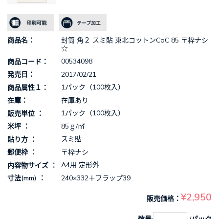
封筒 角２ スミ貼 東北コットンCoC 85 〒枠ナシ
商品名
☆
00534098
商品コード
2017/02/21
発売日
1パック（100枚入）
商品属性１
在庫あり
在庫
1パック（100枚入）
販売単位
85ｇ/㎡
米坪
スミ貼
貼り方
〒枠ナシ
郵便枠
A4用 定形外
内容物サイズ
240×332＋フラップ39
寸法(mm)
¥2,950
販売価格
数量:
/パック