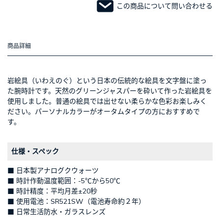
この商品について問い合わせる
商品詳細
絵具（いわえのぐ）という日本の伝統的な絵具を文字盤に塗っ
た腕時計です。天然のグリーンジャスパーを砕いて作った岩絵具を
使用しました。普通の絵具では出せない柔らかな色彩お楽しみく
ださい。パーソナルカラーがオータムタイプの方におすすめで
す。
仕様・スペック
■ 日本製アナログクウォーツ
■ 時計作動温度範囲：-5℃から50℃
■ 時計精度：平均月差±20秒
■ 使用電池：SR521SW（電池寿命約２年）
■ 日常生活防水・ガラスレンズ