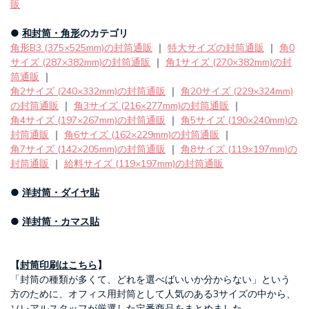
販
●
和封筒・角形
のカテゴリ
角形B3 (375×525mm)の封筒通販
｜
特大サイズの封筒通販
｜
角0
サイズ (287×382mm)の封筒通販
｜
角1サイズ (270×382mm)の封
筒通販
｜
角2サイズ (240×332mm)の封筒通販
｜
角20サイズ (229×324mm)
の封筒通販
｜
角3サイズ (216×277mm)の封筒通販
｜
角4サイズ (197×267mm)の封筒通販
｜
角5サイズ (190×240mm)の
封筒通販
｜
角6サイズ (162×229mm)の封筒通販
｜
角7サイズ (142×205mm)の封筒通販
｜
角8サイズ (119×197mm)の
封筒通販
｜
給料サイズ (119×197mm)の封筒通販
●
洋封筒・ダイヤ貼
●
洋封筒・カマス貼
【
封筒印刷はこちら
】
「封筒の種類が多くて、どれを選べばいいか分からない」という
方のために、オフィス用封筒として人気のある3サイズの中から、
ソレアルスタッフが厳選した定番商品をまとめました。