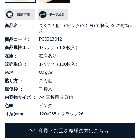
長3 スミ貼 ECピンクCoC 80 〒枠入 ☆ の封筒印
商品名
刷
P00513042
商品コード
1パック（100枚入）
商品属性１
在庫あり
在庫
1パック（100枚入）
販売単位
80ｇ/㎡
米坪
スミ貼
貼り方
〒枠入
郵便枠
A4 三折用 定形内
内容物サイズ
ピンク
色味
120×235＋フラップ26
寸法(mm)
印刷・加工を希望の方はこちら