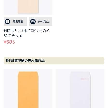
封筒 長3 スミ貼 ECピンクCoC
80 〒枠入 ☆
¥685
長3封筒印刷の売れ筋商品