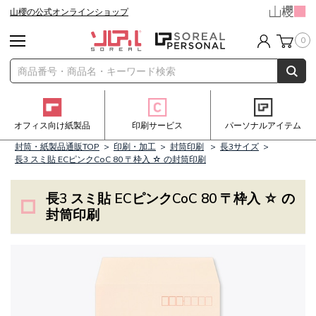
山櫻の公式オンラインショップ
0
オフィス向け紙製品
印刷サービス
パーソナルアイテム
封筒・紙製品通販TOP
>
印刷・加工
>
封筒印刷
>
長3サイズ
>
長3 スミ貼 ECピンクCoC 80 〒枠入 ☆ の封筒印刷
長3 スミ貼 ECピンクCoC 80 〒枠入 ☆ の
封筒印刷