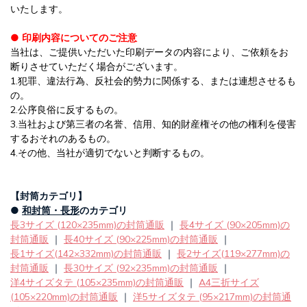
いたします。
● 印刷内容についてのご注意
当社は、ご提供いただいた印刷データの内容により、ご依頼をお
断りさせていただく場合がございます。
1.犯罪、違法行為、反社会的勢力に関係する、または連想させるも
の。
2.公序良俗に反するもの。
3.当社および第三者の名誉、信用、知的財産権その他の権利を侵害
するおそれのあるもの。
4.その他、当社が適切でないと判断するもの。
【封筒カテゴリ】
●
和封筒・長形
のカテゴリ
長3サイズ (120×235mm)の封筒通販
｜
長4サイズ (90×205mm)の
封筒通販
｜
長40サイズ (90×225mm)の封筒通販
｜
長1サイズ(142×332mm)の封筒通販
｜
長2サイズ(119×277mm)の
封筒通販
｜
長30サイズ (92×235mm)の封筒通販
｜
洋4サイズタテ (105×235mm)の封筒通販
｜
A4三折サイズ
(105×220mm)の封筒通販
｜
洋5サイズタテ (95×217mm)の封筒通