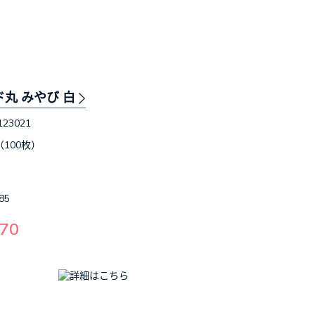
ド丸 みやび 白
123021
（100枚）
85
70