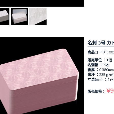
名刺 3号 カ
商品コード：
00
販売単位 ：
1個
名刺箱 ：
P箱
紙厚 ：
0.380mm
米坪 ：
235ｇ/㎡
寸法(mm) ：
49×
¥9
販売価格：