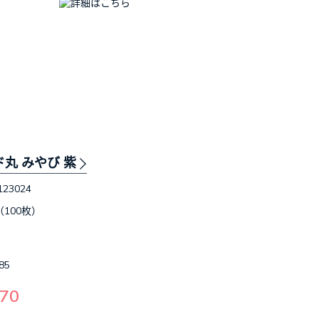
ド丸 みやび 紫
123024
（100枚）
85
70