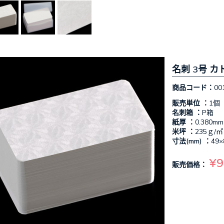
名刺 3号 カ
商品コード：
00
販売単位 ：
1個
名刺箱 ：
P箱
紙厚 ：
0.380mm
米坪 ：
235ｇ/㎡
寸法(mm) ：
49×
¥9
販売価格：