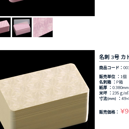
名刺 3号 カ
商品コード：
00
販売単位 ：
1個
名刺箱 ：
P箱
紙厚 ：
0.380mm
米坪 ：
235ｇ/㎡
寸法(mm) ：
49×
¥9
販売価格：