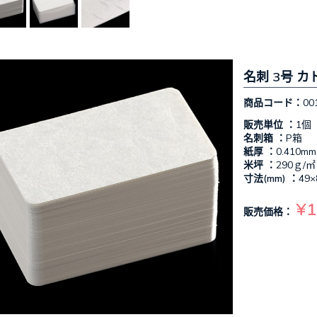
名刺 3号 カ
商品コード：
00
販売単位 ：
1個
名刺箱 ：
P箱
紙厚 ：
0.410mm
米坪 ：
290ｇ/㎡
寸法(mm) ：
49×
¥1
販売価格：