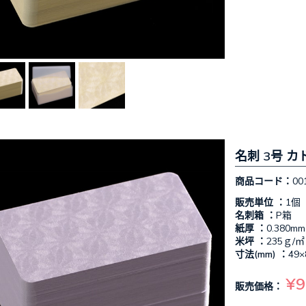
名刺 3号 カ
商品コード：
00
販売単位 ：
1個
名刺箱 ：
P箱
紙厚 ：
0.380mm
米坪 ：
235ｇ/㎡
寸法(mm) ：
49×
¥9
販売価格：