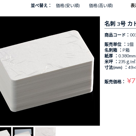
並べ替え：
価格(安い順)
価格(高い順)
表
名刺 3号 カ
商品コード：
00
販売単位 ：
1個
名刺箱 ：
P箱
紙厚 ：
0.380mm
米坪 ：
235ｇ/㎡
寸法(mm) ：
49×
¥7
販売価格：