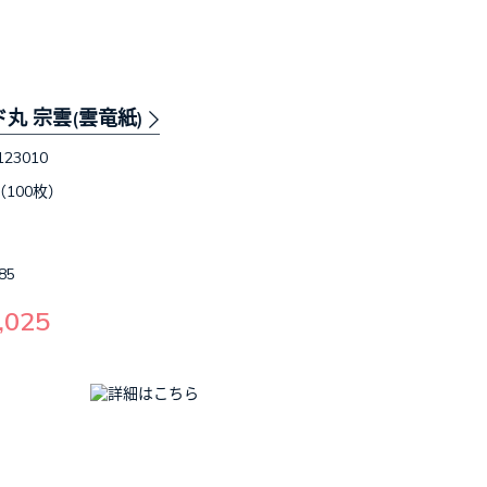
ド丸 宗雲(雲竜紙)
123010
（100枚）
85
,025