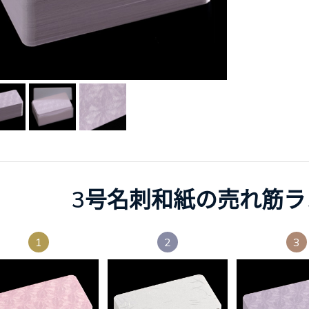
3号名刺和紙の売れ筋ラ
1
2
3