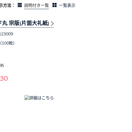
示方法：
説明付き一覧
一覧表示
ド丸 宗版(片面大礼紙)
123009
（100枚）
85
30