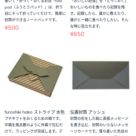
書いて・折って・おくる封筒「futo
「おいしい記憶」を「とっておく」
pad（ふうとうパッド）」は、折り
おいしいものを食べたら記録を残
目にそって折っていくだけで、簡単に
す。記録したら、誰かに教えたり、
封筒ができるノートパッドです。
誰かと一緒に食べたりしたい。そん
¥500
な時に役立ちます。
¥650
furoshiki hako ストライプ 水色
伝書封筒 アッシュ
プチギフトをおくるための箱です。
封筒の形をした紙に直接メッセージ
中箱を風呂敷のように外箱で包むだ
を書き込む、封筒のいらないメッセ
けで、ラッピングが完成します。デ
ージカードです。落ち着いた色目の