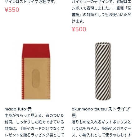
ザインはストライプ 水色です。
バイカラ―のデザインで、罫線はエ
¥550
ンボスで表現しました。一筆箋「伝
書紙」の封筒としてもお使いいただ
けます。
¥500
mado futo 赤
okurimono tsutsu ストライプ
黒
中身がちらっと見える、窓のついた
封筒。しっかりした紙でできている
贈りものを入れるギフトボックスと
封筒は、手紙やカードだけでなくプ
してはもちろん、筆箱やメガネケー
レゼントを贈るラッピング袋として
ス、小物入れとして使うのもおすす