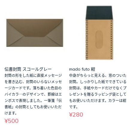
伝書封筒 スコールグレー
mado futo 紺
封筒の形をした紙に直接メッセージ
中身がちらっと見える、窓のついた
を書き込む、封筒のいらないメッセ
封筒。しっかりした紙でできている
ージカードです。落ち着いた色目の
封筒は、手紙やカードだけでなくプ
バイカラ―のデザインで、罫線はエ
レゼントを贈るラッピング袋として
ンボスで表現しました。一筆箋「伝
もお使いいただけます。カラーは紺
書紙」の封筒としてもお使いいただ
です。
¥280
けます。
¥500