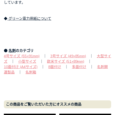
しています。
◆
グリーン電力用紙について
●
名刺
のカテゴリ
4号サイズ (55×91mm)
｜
3号サイズ (49×85mm)
｜
大型サイ
ズ
｜
小型サイズ
｜
欧米サイズ (51×89mm)
｜
10面付け (A4サイズ)
｜
8面付け
｜
多面付け
｜
名刺関
連製品
｜
名刺箱
この商品をご覧いただいた方にオススメの商品