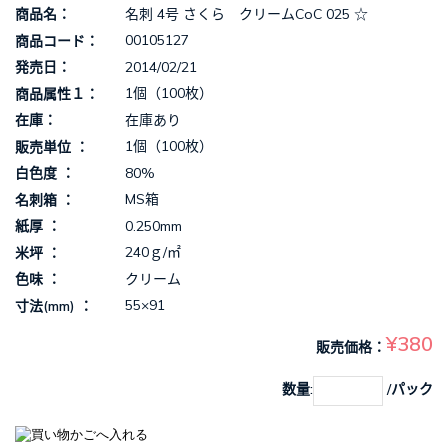
名刺 4号 さくら クリームCoC 025 ☆
商品名
00105127
商品コード
2014/02/21
発売日
1個（100枚）
商品属性１
在庫あり
在庫
1個（100枚）
販売単位
80%
白色度
MS箱
名刺箱
0.250mm
紙厚
240ｇ/㎡
米坪
クリーム
色味
55×91
寸法(mm)
¥380
販売価格
数量:
/パック