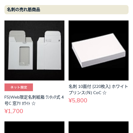
名刺の売れ筋商品
名刺 10面付 [220枚入] ホワイト
プリンス(Ｎ) CoC ☆
FS)Web限定名刺紙箱 ﾜﾝﾀｯﾁ式 4
¥5,800
号C 窓ｱﾘ ﾎﾜｲﾄ ☆
¥1,700