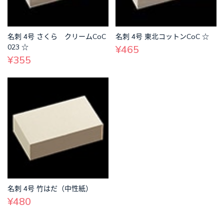
名刺 4号 さくら クリームCoC
名刺 4号 東北コットンCoC ☆
023 ☆
¥465
¥355
名刺 4号 竹はだ（中性紙）
¥480