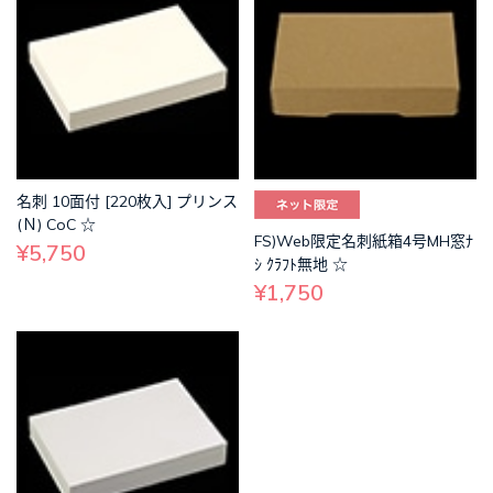
名刺 10面付 [220枚入] プリンス
(Ｎ) CoC ☆
FS)Web限定名刺紙箱4号MH窓ﾅ
¥5,750
ｼ ｸﾗﾌﾄ無地 ☆
¥1,750