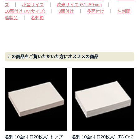
ズ
｜
小型サイズ
｜
欧米サイズ (51×89mm)
｜
10面付け (A4サイズ)
｜
8面付け
｜
多面付け
｜
名刺関
連製品
｜
名刺箱
この商品をご覧いただいた方にオススメの商品
名刺 10面付 [220枚入] トップ
名刺 10面付 [220枚入] LTG CoC