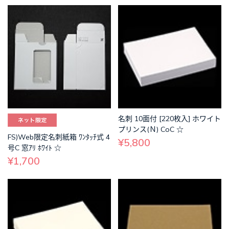
名刺 10面付 [220枚入] ホワイト
プリンス(Ｎ) CoC ☆
FS)Web限定名刺紙箱 ﾜﾝﾀｯﾁ式 4
¥5,800
号C 窓ｱﾘ ﾎﾜｲﾄ ☆
¥1,700