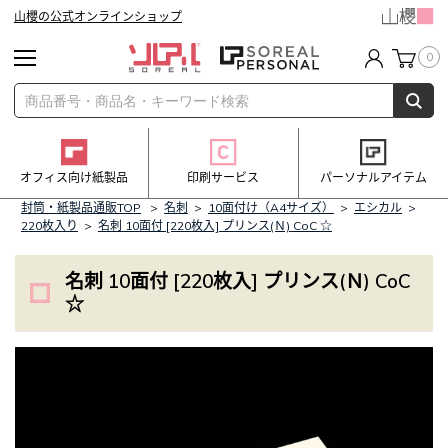
山櫻の公式オンラインショップ
0
オフィス向け紙製品
印刷サービス
パーソナルアイテム
封筒・紙製品通販TOP
>
名刺
>
10面付け（A4サイズ）
>
エシカル
>
220枚入り
>
名刺 10面付 [220枚入] プリンス(Ｎ) CoC ☆
名刺 10面付 [220枚入] プリンス(Ｎ) CoC
☆