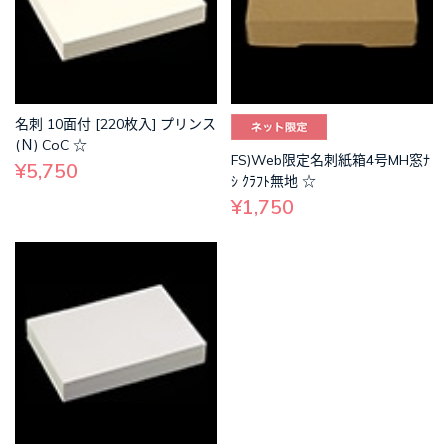
名刺 10面付 [220枚入] プリンス
(Ｎ) CoC ☆
FS)Web限定名刺紙箱4号MH窓ﾅ
¥5,750
ｼ ｸﾗﾌﾄ無地 ☆
¥1,750