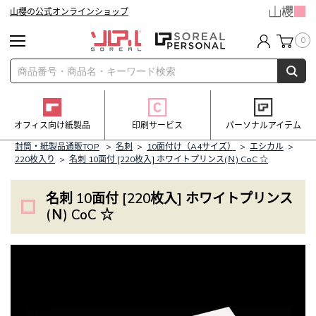
山櫻の公式オンラインショップ
0
オフィス向け紙製品
印刷サービス
パーソナルアイテム
封筒・紙製品通販TOP
>
名刺
>
10面付け（A4サイズ）
>
エシカル
>
220枚入り
>
名刺 10面付 [220枚入] ホワイトプリンス(Ｎ) CoC ☆
名刺 10面付 [220枚入] ホワイトプリンス
(Ｎ) CoC ☆