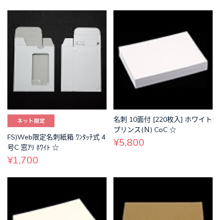
名刺 10面付 [220枚入] ホワイト
プリンス(Ｎ) CoC ☆
FS)Web限定名刺紙箱 ﾜﾝﾀｯﾁ式 4
¥5,800
号C 窓ｱﾘ ﾎﾜｲﾄ ☆
¥1,700