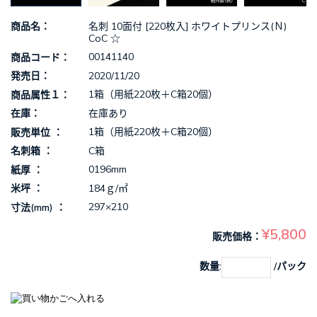
名刺 10面付 [220枚入] ホワイトプリンス(Ｎ)
商品名
CoC ☆
00141140
商品コード
2020/11/20
発売日
1箱（用紙220枚＋C箱20個）
商品属性１
在庫あり
在庫
1箱（用紙220枚＋C箱20個）
販売単位
C箱
名刺箱
0196mm
紙厚
184ｇ/㎡
米坪
297×210
寸法(mm)
¥5,800
販売価格
数量:
/パック