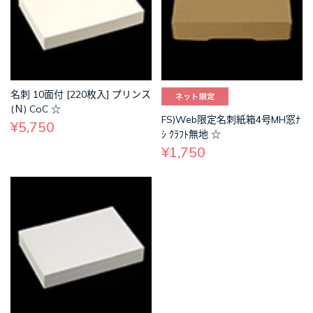
名刺 10面付 [220枚入] プリンス
(Ｎ) CoC ☆
FS)Web限定名刺紙箱4号MH窓ﾅ
¥5,750
ｼ ｸﾗﾌﾄ無地 ☆
¥1,750