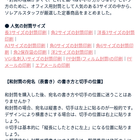
方のために、オフィス用封筒として人気のある3サイズの中から、
ソレアルスタッフが厳選した定番商品をまとめました。
● 人気の封筒サイズ
長3サイズの封筒印刷
｜
角2サイズの封筒印刷
｜
洋長3サイズの封筒
印刷
｜
A3サイズの封筒印刷
｜
角0サイズの封筒印刷
｜
角6サイズの封筒印
刷
｜
角2保存袋の印刷
｜
洋2サイズの封筒印刷
｜
VG(名刺入)サイズの封筒印刷
｜
PP封筒(フィルム封筒)の印刷
｜
PF
メールの印刷
｜
エアメールの印刷
【和封筒の宛名（表書き）の書き方と切手の位置】
和封筒を購入した後、宛名の書き方や切手の位置に迷うことはあ
りませんか？
和封筒の場合、宛名は縦書き、切手は左上に貼るのが一般的です。
デザインにより横書きにする場合は、切手の位置は右上に貼りま
しょう。
※切手は基本的に「縦長にしたときに左上」になる位置に貼りま
しょう。