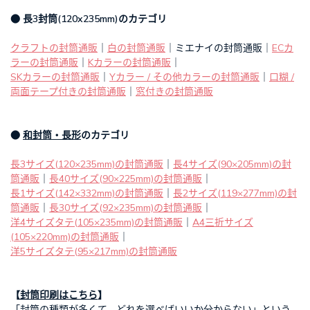
● 長3封筒(120x235mm)のカテゴリ
クラフトの封筒通販
｜
白の封筒通販
｜ミエナイの封筒通販｜
ECカ
ラーの封筒通販
｜
Kカラーの封筒通販
｜
SKカラーの封筒通販
｜
Yカラー / その他カラーの封筒通販
｜
口糊 /
両面テープ付きの封筒通販
｜
窓付きの封筒通販
●
和封筒・長形
のカテゴリ
長3サイズ(120×235mm)の封筒通販
｜
長4サイズ(90×205mm)の封
筒通販
｜
長40サイズ(90×225mm)の封筒通販
｜
長1サイズ(142×332mm)の封筒通販
｜
長2サイズ(119×277mm)の封
筒通販
｜
長30サイズ(92×235mm)の封筒通販
｜
洋4サイズタテ(105×235mm)の封筒通販
｜
A4三折サイズ
(105×220mm)の封筒通販
｜
洋5サイズタテ(95×217mm)の封筒通販
【
封筒印刷はこちら
】
「封筒の種類が多くて、どれを選べばいいか分からない」という