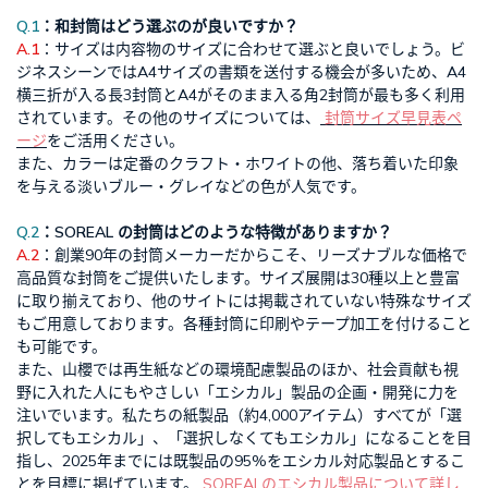
Q.1
：和封筒はどう選ぶのが良いですか？
A.1
：サイズは内容物のサイズに合わせて選ぶと良いでしょう。ビ
ジネスシーンではA4サイズの書類を送付する機会が多いため、A4
横三折が入る長3封筒とA4がそのまま入る角2封筒が最も多く利用
されています。その他のサイズについては、
封筒サイズ早見表ペ
ージ
をご活用ください。
また、カラーは定番のクラフト・ホワイトの他、落ち着いた印象
を与える淡いブルー・グレイなどの色が人気です。
Q.2
：SOREAL の封筒はどのような特徴がありますか？
A.2
：創業90年の封筒メーカーだからこそ、リーズナブルな価格で
高品質な封筒をご提供いたします。サイズ展開は30種以上と豊富
に取り揃えており、他のサイトには掲載されていない特殊なサイズ
もご用意しております。各種封筒に印刷やテープ加工を付けること
も可能です。
また、山櫻では再生紙などの環境配慮製品のほか、社会貢献も視
野に入れた人にもやさしい「エシカル」製品の企画・開発に力を
注いでいます。私たちの紙製品（約4,000アイテム）すべてが「選
択してもエシカル」、「選択しなくてもエシカル」になることを目
指し、2025年までには既製品の95%をエシカル対応製品とするこ
とを目標に掲げています。
SOREALのエシカル製品について詳し