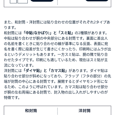
また、和封筒・洋封筒には貼り合わせの位置がそれぞれ2タイプあ
ります。
和封筒には
「中貼(なかばり)」と「スミ貼」
の2種類があります。
中貼は貼り合わせが胴の中央部分にある封筒です。裏面に差出人
の名前を書くときに貼り合わせの線が基準になる反面、表面に宛
名を書く際に段差が生じて書きにくかったり、印刷時にはムラが出
るというデメリットもあります。一方スミ貼は、胴の隅で貼り合
わせたタイプです。印刷にも適しているため、現在はスミ貼が主
流になっています。
洋封筒には
「ダイヤ貼」と「カマス貼」
があります。ダイヤ貼は
貼り合わせ部分が斜めになっており、フラップ（フタの部分）の先
端が封筒の中心にある封筒です。展開するとダイヤモンド形にな
るため、このように呼ばれています。カマス貼は貼り合わせ部分
が胴の左右両端にある封筒で、封入物の出し入れがしやすいのが
特徴です。