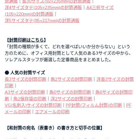
筒通販
｜
長30サイズ(92×235mm)の封筒通販
｜
洋4サイズタテ(105×235mm)の封筒通販
｜
A4三折サイズ
(105×220mm)の封筒通販
｜
洋5サイズタテ(95×217mm)の封筒通販
【
封筒印刷はこちら
】
「封筒の種類が多くて、どれを選べばいいか分からない」という
方のために、オフィス用封筒として人気のある3サイズの中から、
ソレアルスタッフが厳選した定番商品をまとめました。
● 人気の封筒サイズ
長3サイズの封筒印刷
｜
角2サイズの封筒印刷
｜
洋長3サイズの封筒
印刷
｜
A3サイズの封筒印刷
｜
角0サイズの封筒印刷
｜
角6サイズの封筒印
刷
｜
角2保存袋の印刷
｜
洋2サイズの封筒印刷
｜
VG(名刺入)サイズの封筒印刷
｜
PP封筒(フィルム封筒)の印刷
｜
PF
メールの印刷
｜
エアメールの印刷
【和封筒の宛名（表書き）の書き方と切手の位置】