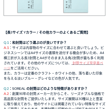
【長3サイズ Yカラー / その他カラーのよくあるご質問】
Q.1
：和封筒はどう選ぶのが良いですか？
A.1
：サイズは内容物のサイズに合わせて選ぶと良いでしょう。ビ
ジネスシーンではA4サイズの書類を送付する機会が多いため、A4
横三折が入る長3封筒とA4がそのまま入る角2封筒が最も多く利用
されています。その他のサイズについては、
封筒サイズ早見表ペ
ージ
をご活用ください。
また、カラーは定番のクラフト・ホワイトの他、落ち着いた印象
を与える淡いブルー・グレイなどの色が人気です。
Q.2
：SOREAL の封筒はどのような特徴がありますか？
A.2
：創業90年の封筒メーカーだからこそ、リーズナブルな価格で
高品質な封筒をご提供いたします。サイズ展開は30種以上と豊富
に取り揃えており、他のサイトには掲載されていない特殊なサイズ