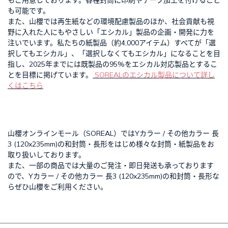
もご用意しております。各種封筒に印刷やテープ加工を付けること
も可能です。
また、山櫻では再生紙などの環境配慮製品のほか、社会貢献も視
野に入れた人にもやさしい「エシカル」製品の企画・開発に力を
注いでいます。私たちの紙製品（約4,000アイテム）すべてが「選
択してもエシカル」、「選択しなくてもエシカル」になることを目
指し、2025年までには既製品の95%をエシカル対応製品とするこ
とを目標に掲げています。
SOREALのエシカル製品について詳し
くはこちら
山櫻オンラインモール（SOREAL）ではYカラー / その他カラー 長
3 (120x235mm)の和封筒・長形をはじめ様々な封筒・紙製品をお
取り扱いしております。
また、一部の商品では大量のご発注・即日発送も承っております
ので、Yカラー / その他カラー 長3 (120x235mm)の和封筒・長形な
らぜひ山櫻をご利用ください。