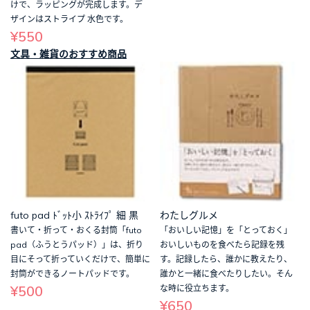
けで、ラッピングが完成します。デ
ザインはストライプ 水色です。
¥550
文具・雑貨のおすすめ商品
futo pad ﾄﾞｯﾄ小 ｽﾄﾗｲﾌﾟ 細 黒
わたしグルメ
書いて・折って・おくる封筒「futo
「おいしい記憶」を「とっておく」
pad（ふうとうパッド）」は、折り
おいしいものを食べたら記録を残
目にそって折っていくだけで、簡単に
す。記録したら、誰かに教えたり、
封筒ができるノートパッドです。
誰かと一緒に食べたりしたい。そん
¥500
な時に役立ちます。
¥650