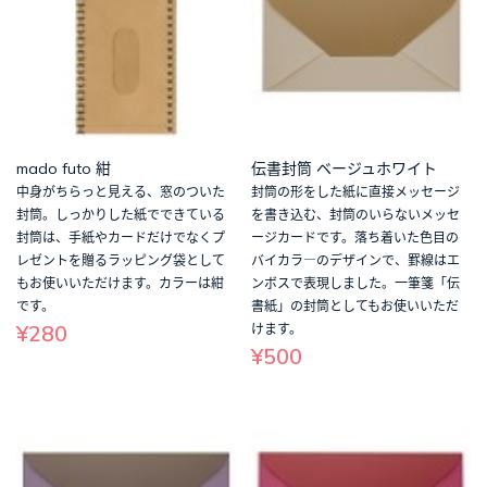
mado futo 紺
伝書封筒 ベージュホワイト
中身がちらっと見える、窓のついた
封筒の形をした紙に直接メッセージ
封筒。しっかりした紙でできている
を書き込む、封筒のいらないメッセ
封筒は、手紙やカードだけでなくプ
ージカードです。落ち着いた色目の
レゼントを贈るラッピング袋として
バイカラ―のデザインで、罫線はエ
もお使いいただけます。カラーは紺
ンボスで表現しました。一筆箋「伝
です。
書紙」の封筒としてもお使いいただ
¥280
けます。
¥500