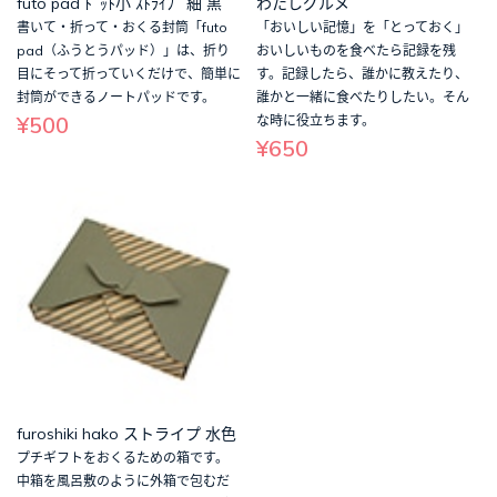
futo pad ﾄﾞｯﾄ小 ｽﾄﾗｲﾌﾟ 細 黒
わたしグルメ
書いて・折って・おくる封筒「futo
「おいしい記憶」を「とっておく」
pad（ふうとうパッド）」は、折り
おいしいものを食べたら記録を残
目にそって折っていくだけで、簡単に
す。記録したら、誰かに教えたり、
封筒ができるノートパッドです。
誰かと一緒に食べたりしたい。そん
¥500
な時に役立ちます。
¥650
furoshiki hako ストライプ 水色
プチギフトをおくるための箱です。
中箱を風呂敷のように外箱で包むだ