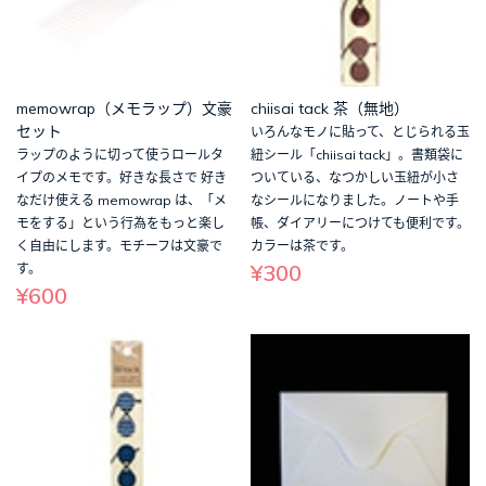
memowrap（メモラップ）文豪
chiisai tack 茶（無地）
セット
いろんなモノに貼って、とじられる玉
ラップのように切って使うロールタ
紐シール「chiisai tack」。書類袋に
イプのメモです。好きな長さで 好き
ついている、なつかしい玉紐が小さ
なだけ使える memowrap は、「メ
なシールになりました。ノートや手
モをする」という行為をもっと楽し
帳、ダイアリーにつけても便利です。
く自由にします。モチーフは文豪で
カラーは茶です。
¥300
す。
¥600