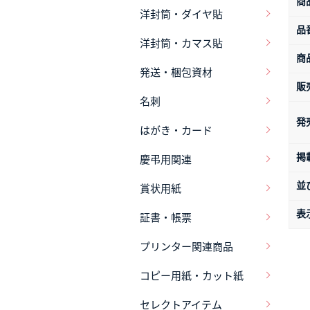
商
洋封筒・ダイヤ貼
品
洋封筒・カマス貼
商
発送・梱包資材
販
名刺
発
はがき・カード
掲
慶弔用関連
並
賞状用紙
表
証書・帳票
プリンター関連商品
コピー用紙・カット紙
セレクトアイテム