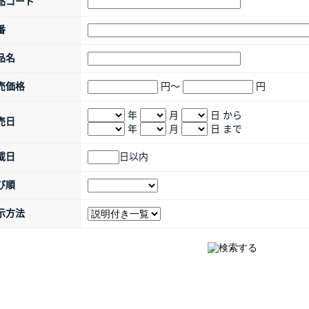
品コード
番
品名
売価格
円～
円
年
月
日 から
売日
年
月
日 まで
載日
日以内
び順
示方法